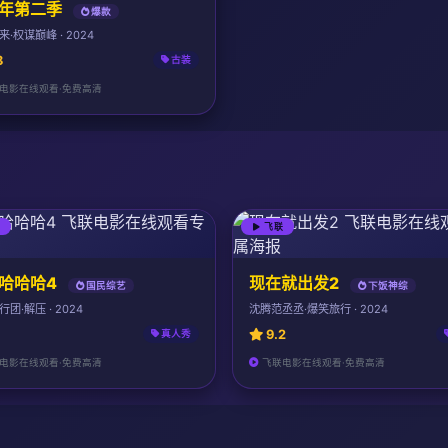
年第二季
爆款
·权谋巅峰 · 2024
8
古装
电影在线观看·免费高清
联
飞联
哈哈哈4
现在就出发2
国民综艺
下饭神综
团·解压 · 2024
沈腾范丞丞·爆笑旅行 · 2024
9.2
真人秀
电影在线观看·免费高清
飞联电影在线观看·免费高清