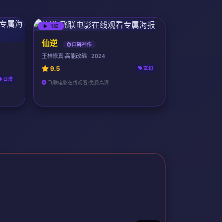
飞联
仙逆
口碑神作
王林修真·高能改编 · 2024
9.5
玄幻
日漫
飞联电影在线观看·免费高清