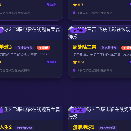
5
9.7
动作
电影在线观看·免费高清
飞联电影在线观看·免费高清
联
飞联
地球3
周处除三害
视效炸裂
最新
必看神作
最
幻巅峰·宇宙冒险·视觉盛宴 · 2025
阮经天·暴力美学年度神作·4K高清 · 202
8
9.9
科幻
电影在线观看·免费高清
飞联电影在线观看·免费高清
联
飞联
人生2
流浪地球3
笑泪交织
视效炸裂