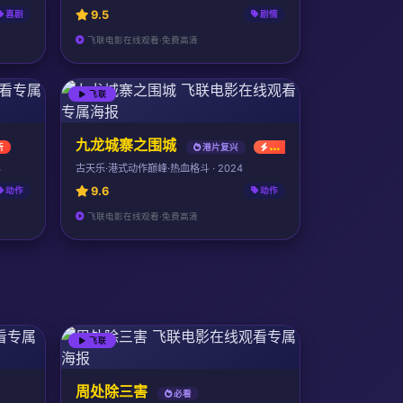
9.5
喜剧
剧情
飞联电影在线观看·免费高清
飞联
九龙城寨之围城
新
港片复兴
最新
4
古天乐·港式动作巅峰·热血格斗 · 2024
9.6
动作
动作
飞联电影在线观看·免费高清
飞联
周处除三害
必看