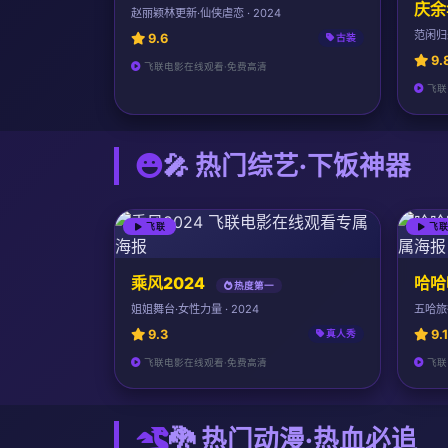
庆余
赵丽颖林更新·仙侠虐恋 · 2024
范闲归来
9.6
古装
9.
飞联电影在线观看·免费高清
飞联
🎤 热门综艺·下饭神器
飞联
飞
乘风2024
哈哈
热度第一
姐姐舞台·女性力量 · 2024
五哈旅行
9.3
9.1
真人秀
飞联电影在线观看·免费高清
飞联
🐉 热门动漫·热血必追