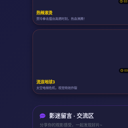
02
热辣滚烫
贾玲拳击擂台高燃时刻，热血沸腾！
03
流浪地球3
太空电梯危机，视觉特效炸裂
影迷留言 · 交流区
分享你的观影感受，一起发现好片~