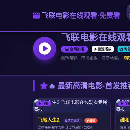
飞联电影在线观看·免费看
飞联电影在线观看
全网热播
极速播放
每
最新电影、热播剧集、综艺动漫，
飞联
🔥 最新高清电影·首发推
飞联
飞
飞驰人生2
维和
笑泪交织
最新
沈腾韩寒·赛车喜剧·速度与激情 · 2024
黄景瑜