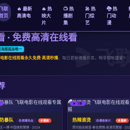
飞联
🔥 最新
🔥 热
📺 热
🎤 热
🐉 热
首页
高清电
映大
播剧
门综
门动
片
集
艺
漫
 · 免费高清在线看
张海报孤品唯一
电影在线观看永久免费·高清秒播
，每日更新海量片库，畅享视听盛宴！
荐
联
飞联
防暴队
热辣滚烫
燃爆热血
最新
爆款新片
最新
王一博·中国维和警察 · 2024
贾玲励志蜕变·拳击燃情·高清完整版 · 20