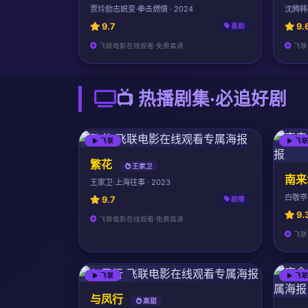
贾玲励志蜕变·拳击燃情 · 2024
沈腾韩寒
9.7
9.
喜剧
飞联电影在线观看·免费高清
飞联
📺 热播剧集·必追好剧
飞联
飞
繁花
王家卫
南来
王家卫·上海往事 · 2023
白敬亭·
9.7
剧情
9.
飞联电影在线观看·免费高清
飞联
飞联
飞
与凤行
高甜