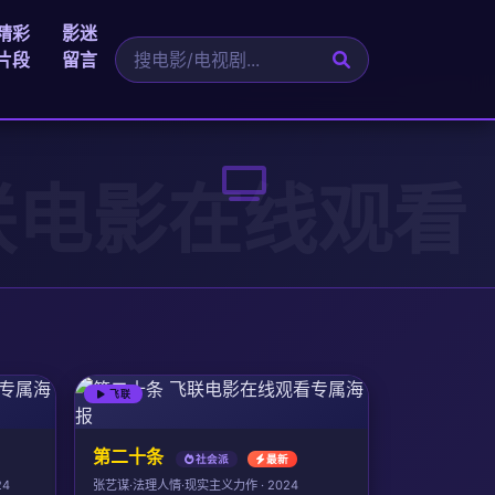
精彩
影迷
片段
留言
飞联
第二十条
社会派
最新
24
张艺谋·法理人情·现实主义力作 · 2024