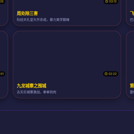
:35
03:12
周处除三害
飞
阮经天礼堂大开杀戒，暴力美学巅峰
巴
:01
02:22
九龙城寨之围城
第
古天乐城寨激战，拳拳到肉
雷