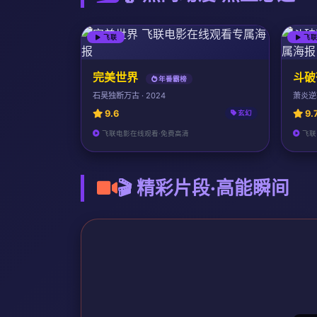
飞联
飞
完美世界
斗破
年番霸榜
石昊独断万古 · 2024
萧炎逆袭
9.6
9.
玄幻
飞联电影在线观看·免费高清
飞联
🎬 精彩片段·高能瞬间