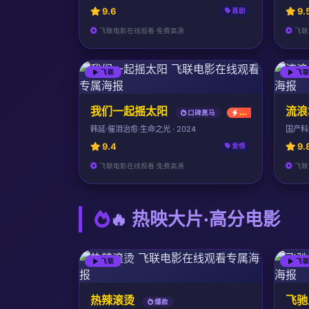
9.6
9.
喜剧
飞联电影在线观看·免费高清
飞联
飞联
飞
我们一起摇太阳
流浪
口碑黑马
最新
韩延·催泪治愈·生命之光 · 2024
国产科
9.4
9.
爱情
飞联电影在线观看·免费高清
飞联
🔥 热映大片·高分电影
飞联
飞
热辣滚烫
飞驰
爆款