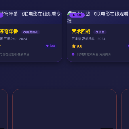
联
飞联
苍穹年番
咒术回战
国漫顶流
热血
·三年之约 · 2024
五条悟·高燃战斗 · 2024
7
9.8
玄幻
电影在线观看·免费高清
飞联电影在线观看·免费高清